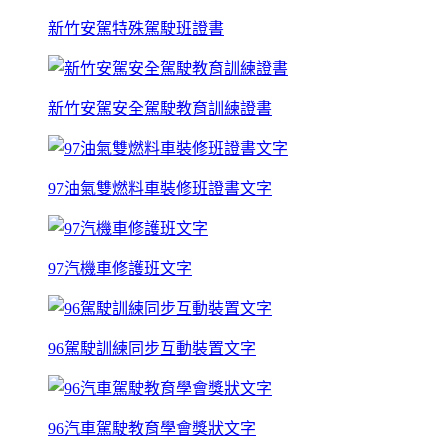
新竹安駕特殊駕駛班證書
新竹安駕安全駕駛教育訓練證書
97油氣雙燃料車裝修班證書文字
97汽機車修護班文字
96駕駛訓練同步互動裝置文字
96汽車駕駛教育學會獎狀文字